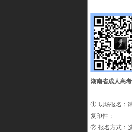
湖南省成人高考
①.现场报名：
复印件；
②.报名方式：