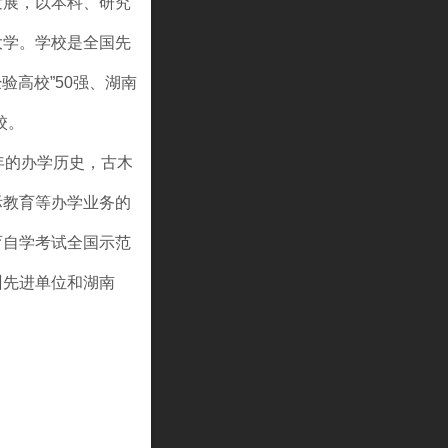
发展，以本科、研究
大学。学校是全国先
验高校”50强、湖南
校。
年的办学历史，古木
际教育等办学业务的
育自学考试全国示范
训先进单位和湖南