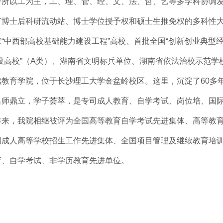
所以工为主，工、理、管、经、文、法、哲、艺等多学科协调
有博士后科研流动站、博士学位授予权和硕士生推免权的多科性
“中西部高校基础能力建设工程”高校、首批全国“创新创业典型经
设高校”（A类）、湖南省文明标兵单位、湖南省依法治校示范学
续教育学院
，位于长沙理工大学金盆岭校区。这里，沉淀了60多
名师鼎立，学子荟萃，是专司成人教育、自学考试、岗位培、国
年来，我院相继被评为全国高等教育自学考试先进集体、高等教
国成人高等学校招生工作先进集体、全国项目管理及继续教育培
育、自学考试、非学历教育先进单位。