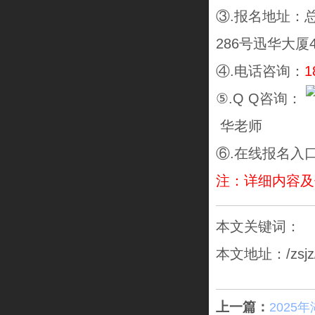
③.报名地址：
286号迅华大
④.电话咨询：
1
⑤.Q Q咨询：
华老师
⑥.在线报名入
注：详细内容及
本文关键词：
本文地址：/zsjz/2
上一篇：
202