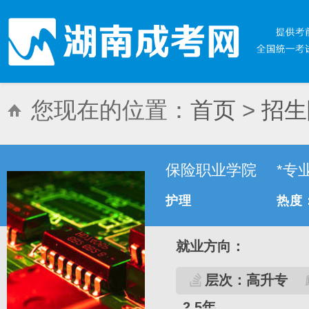
您现在的位置：
首页
>
招生
保险职业学院
*专
护理
热度
就业方向：
层次：高升专
2.5年