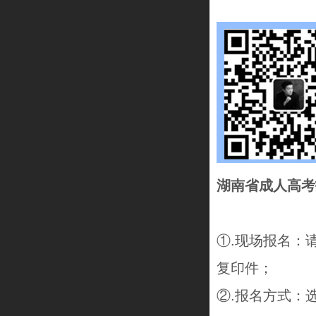
湖南省成人高考
①.现场报名：
复印件；
②.报名方式：