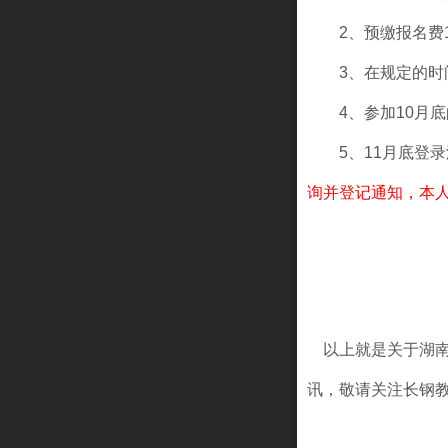
2、预缴报名费10
3、在规定的时间
4、参加10月底
5、11月底登录
询并登记通知，本
以上就是关于
湖
讯，敬请关注长钢